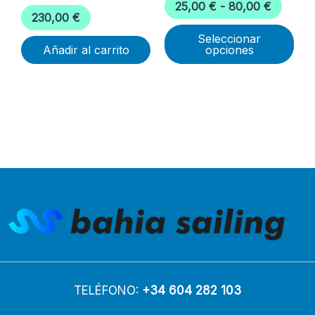
25,00
€
-
80,00
€
en
230,00
€
la
Seleccionar
Añadir al carrito
opciones
pág
de
pro
TELÉFONO:
+34 604 282 103