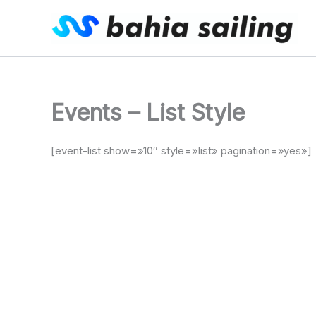
Ir
al
contenido
Events – List Style
[event-list show=»10″ style=»list» pagination=»yes»]