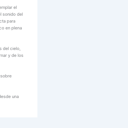
emplar el
l sonido del
cta para
co en plena
 del cielo,
mar y de los
 sobre
 desde una