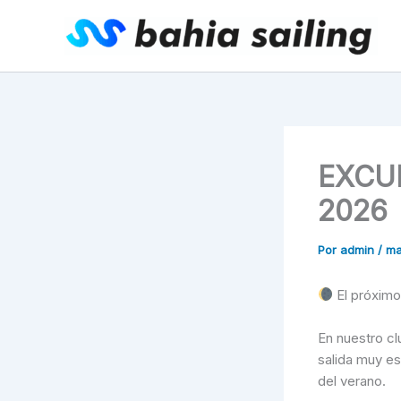
Ir
al
contenido
EXCU
2026
Por
admin
/
ma
El próximo 
En nuestro cl
salida muy e
del verano.